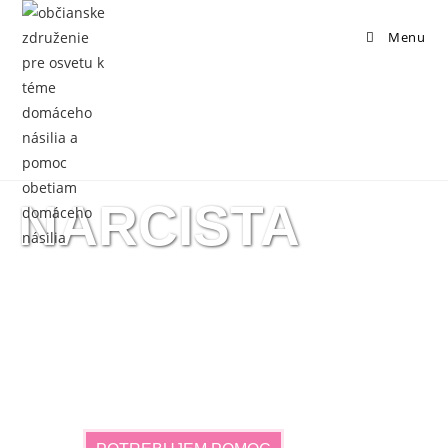
Menu
NARCISTA
SÁM O SEBE NIE JE NIKÝM
KOMPLEXNÁ PODPORA PRE JEDNOTLIVCOV
A RODINY, KTORÉ SÚ ZASIAHNUTÉ VZŤAHMI
S OSOBAMI S PORUCHAMI OSOBNOSTI,
NAJMÄ KLASTRA B.