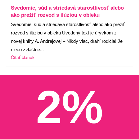
Svedomie, súd a striedavá starostlivosť alebo
ako prežiť rozvod s ilúziou v obleku
Svedomie, súd a striedavá starostlivosť alebo ako prežiť
rozvod s ilúziou v obleku Uvedený text je úryvkom z
novej knihy A. Andrejovej – Nikdy viac, drahí rodičia! Je
niečo zvláštne...
Čítať článok
2%