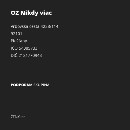
OZ Nikdy viac
Vrbovská cesta 4238/114
92101
Piešťany
IČO 54385733
DIČ 2121770948
PODPORN
Á SKUPINA
ŽENY >>